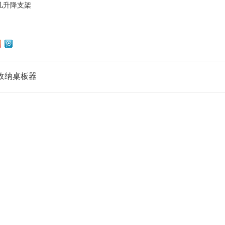
几升降支架
5收纳桌板器
产品中心
新闻中心