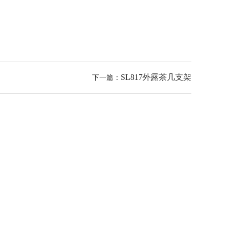
SL817外露茶几支架
下一篇：
24小时咨询热线
13728680716