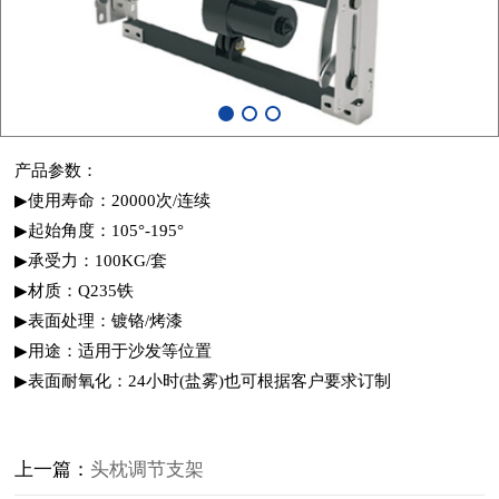
产品参数：
▶
使用寿命：20000次/连续
▶
起始角度：105°-195°
▶
承受力：100KG/套
▶
材质：Q235铁
▶
表面处理：镀铬/烤漆
▶
用途：适用于沙发等位置
▶
表面耐氧化：24小时(盐雾)也可根据客户要求订
制
上一篇：
头枕调节支架